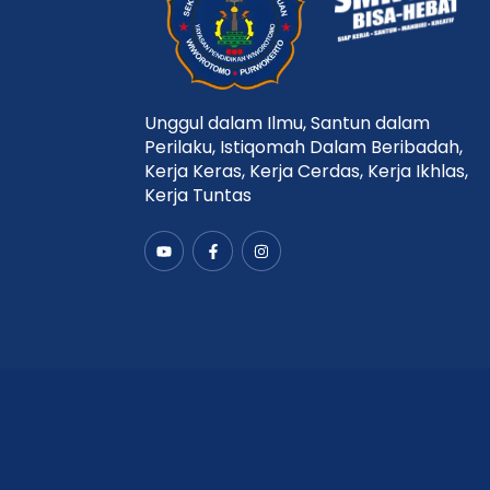
Unggul dalam Ilmu, Santun dalam
Perilaku, Istiqomah Dalam Beribadah,
Kerja Keras, Kerja Cerdas, Kerja Ikhlas,
Kerja Tuntas
Y
F
I
o
a
n
u
c
s
t
e
t
u
b
a
b
o
g
e
o
r
k
a
-
m
f