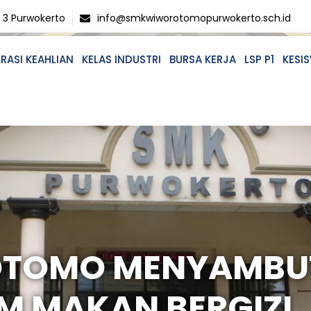
o 3 Purwokerto
info@smkwiworotomopurwokerto.sch.id
RASI KEAHLIAN
KELAS INDUSTRI
BURSA KERJA
LSP P1
KESI
OTOMO MENYAMBU
M MAKAN BERGIZI