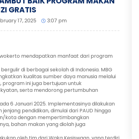
AMBUT BAIK PROGRAM MAKAN
ZI GRATIS
bruary 17, 2025
3:07 pm
urwokerto mendapatkan manfaat dari program
bergulir di berbagai sekolah di Indonesia. MBG
gkatkan kualitas sumber daya manusia melalui
u, program ini juga bertujuan untuk
yatan, serta mendorong pertumbuhan
pada 6 Januari 2025. Implementasinya dilakukan
jenjang pendidikan, dimulai dari PAUD hingga
ten/kota dengan mempertimbangkan
nya, bahan makan yang diolah juga
ukan oleh tim dari Waka Kesiswaan, yang terdiri