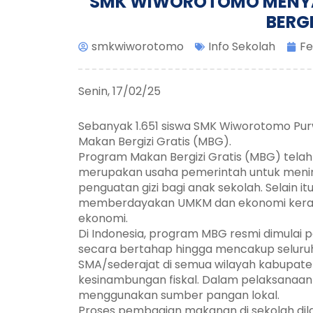
SMK WIWOROTOMO MENY
BERGI
smkwiworotomo
Info Sekolah
Fe
Senin, 17/02/25
Sebanyak 1.651 siswa SMK Wiworotomo P
Makan Bergizi Gratis (MBG).
Program Makan Bergizi Gratis (MBG) telah 
merupakan usaha pemerintah untuk menin
penguatan gizi bagi anak sekolah. Selain it
memberdayakan UMKM dan ekonomi kerak
ekonomi.
Di Indonesia, program MBG resmi dimulai 
secara bertahap hingga mencakup seluruh 
SMA/sederajat di semua wilayah kabupa
kesinambungan fiskal. Dalam pelaksanaan
menggunakan sumber pangan lokal.
Proses pembagian makanan di sekolah dilak