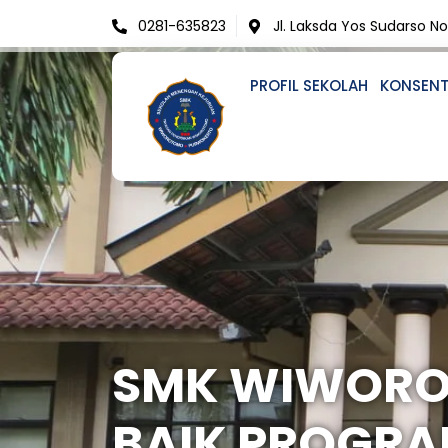
Skip
0281-635823
Jl. Laksda Yos Sudarso N
to
content
PROFIL SEKOLAH
KONSENT
SMK WIWOR
BAIK PROGRA