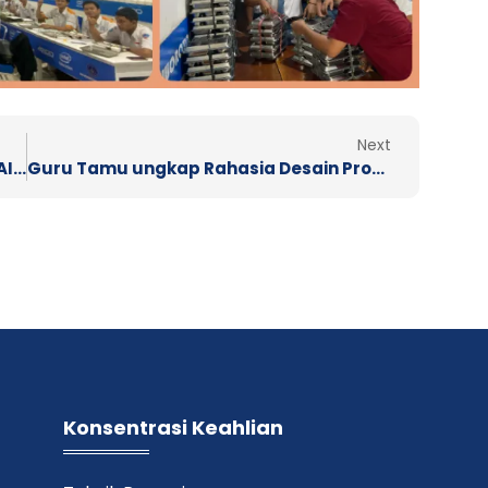
Next
Next
SOSIALISASI DENGAN WALI MURID TERKAIT KEGIATAN KELAS XII
Guru Tamu ungkap Rahasia Desain Produk Inovatif dengan Sketch dan Extrude
Konsentrasi Keahlian