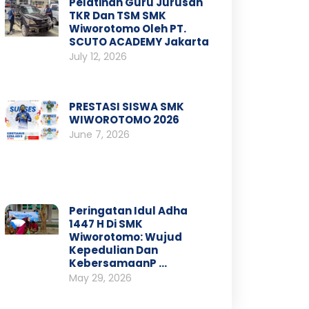
Pelatihan Guru Jurusan
TKR Dan TSM SMK
Wiworotomo Oleh PT.
SCUTO ACADEMY Jakarta
July 12, 2026
PRESTASI SISWA SMK
WIWOROTOMO 2026
June 7, 2026
Peringatan Idul Adha
1447 H Di SMK
Wiworotomo: Wujud
Kepedulian Dan
KebersamaanP …
May 29, 2026