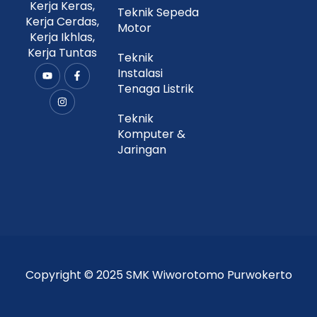
Kerja Keras,
Teknik Sepeda
Kerja Cerdas,
Motor
Kerja Ikhlas,
Kerja Tuntas
Teknik
Instalasi
Y
I
F
o
n
a
Tenaga Listrik
u
s
c
t
t
e
u
a
b
Teknik
b
g
o
Komputer &
e
r
o
a
k
Jaringan
m
-
f
Copyright © 2025 SMK Wiworotomo Purwokerto