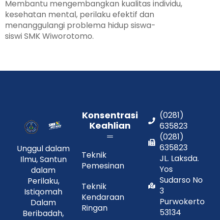
Membantu mengembangkan kualitas individu,
kesehatan mental, perilaku efektif dan
menanggulangi problema hidup siswa-
siswi SMK Wiworotomo.
Konsentrasi
(0281)
Keahlian
635823
(0281)
635823
Unggul dalam
Teknik
JL. Laksda.
Ilmu, Santun
Pemesinan
Yos
dalam
Sudarso No
Perilaku,
Teknik
3
Istiqomah
Kendaraan
Purwokerto
Dalam
Ringan
53134
Beribadah,