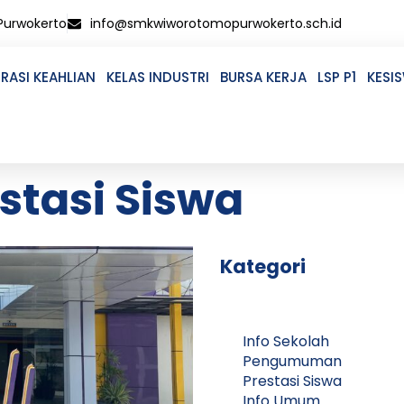
 Purwokerto
info@smkwiworotomopurwokerto.sch.id
RASI KEAHLIAN
KELAS INDUSTRI
BURSA KERJA
LSP P1
KESI
stasi Siswa
Kategori
Info Sekolah
Pengumuman
Prestasi Siswa
Info Umum