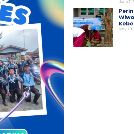
June 7, 
Perin
Wiwo
Kebe
May 29,