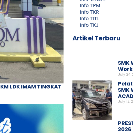
Info TPM
Info TKR
Info TITL
Info TKJ
Artikel Terbaru
SMK 
Works
July 24,
Pelat
UKM LDK IMAM TINGKAT
SMK 
ACAD
July 12, 
PRES
2026