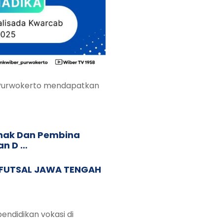
 Purwokerto mendapatkan
nak Dan Pembina
n D …
 FUTSAL JAWA TENGAH
ndidikan vokasi di