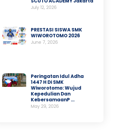
SCUTO ACADEMY Jakarta
July 12, 2026
PRESTASI SISWA SMK
WIWOROTOMO 2026
June 7, 2026
Peringatan Idul Adha
1447 H Di SMK
Wiworotomo: Wujud
Kepedulian Dan
KebersamaanP …
May 29, 2026