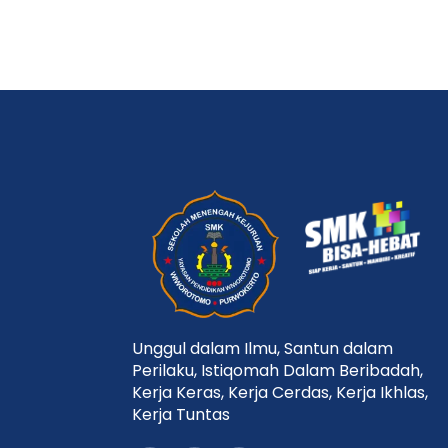
Unggul dalam Ilmu, Santun dalam
Perilaku, Istiqomah Dalam Beribadah,
Kerja Keras, Kerja Cerdas, Kerja Ikhlas,
Kerja Tuntas
Y
F
I