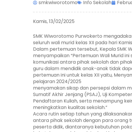
smkwiworotomo
Info Sekolah
Februa
Kamis, 13/02/2025
SMK Wiworotomo Purwokerto mengadakan So
seluruh wali murid kelas XII pada hari Kami
Dalam pertemuan tersebut, Kepala SMK Wi
menyampaikan “Pertemuan Wali Murid ini s
komunikasi antara pihak sekolah dan pihak
guru dalam mendidik anak-anak tidak dapa
pertemuan ini untuk kelas XII yaitu, Meny
pelajaran 2024/2025
menyamakan sikap dan persepsi dalam m
Sumatif Akhir Jenjang (PSAJ), Uji Kompeten
Pendaftaran Kuliah, serta menampung kein
meningkatkan kualitas sekolah.”
Acara rutin setiap tahun yang dilaksanaka
antara pihak sekolah dengan para orang 
peserta didik, diantaranya kebutuhan pok