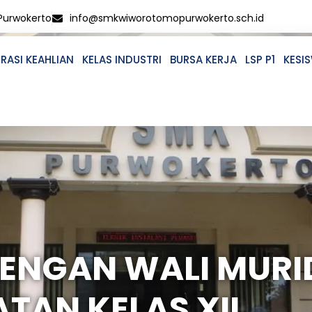
 Purwokerto
info@smkwiworotomopurwokerto.sch.id
RASI KEAHLIAN
KELAS INDUSTRI
BURSA KERJA
LSP P1
KESI
DENGAN WALI MURI
ATAN KELAS XII