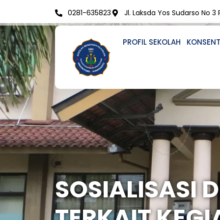
Skip
0281-635823
Jl. Laksda Yos Sudarso No 3
to
content
PROFIL SEKOLAH
KONSENT
SOSIALISASI 
TERKAIT KEGI