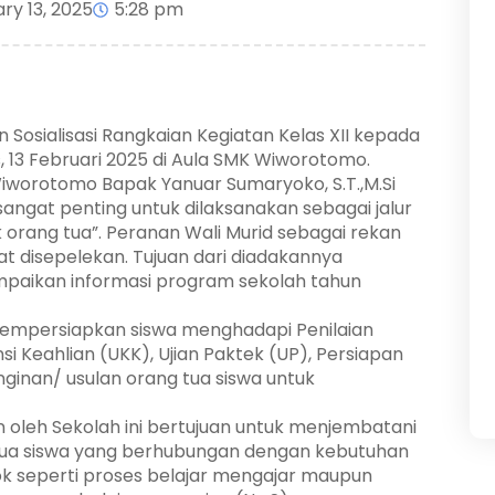
ry 13, 2025
5:28 pm
sialisasi Rangkaian Kegiatan Kelas XII kepada
s, 13 Februari 2025 di Aula SMK Wiworotomo.
worotomo Bapak Yanuar Sumaryoko, S.T.,M.Si
angat penting untuk dilaksanakan sebagai jalur
 orang tua”. Peranan Wali Murid sebagai rekan
t disepelekan. Tujuan dari diadakannya
ampaikan informasi program sekolah tahun
empersiapkan siswa menghadapi Penilaian
si Keahlian (UKK), Ujian Paktek (UP), Persiapan
ginan/ usulan orang tua siswa untuk
n oleh Sekolah ini bertujuan untuk menjembatani
tua siswa yang berhubungan dengan kebutuhan
ok seperti proses belajar mengajar maupun