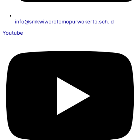
info@smkwiworotomopurwokerto.sch.id
Youtube