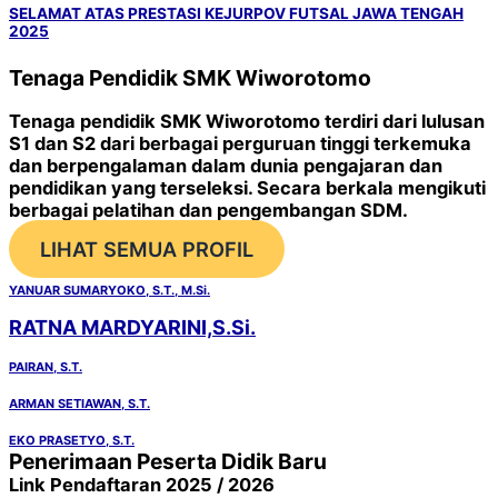
SELAMAT ATAS PRESTASI KEJURPOV FUTSAL JAWA TENGAH
2025
Tenaga Pendidik SMK Wiworotomo
Tenaga pendidik SMK Wiworotomo terdiri dari lulusan
S1 dan S2 dari berbagai perguruan tinggi terkemuka
dan berpengalaman dalam dunia pengajaran dan
pendidikan yang terseleksi. Secara berkala mengikuti
berbagai pelatihan dan pengembangan SDM.
LIHAT SEMUA PROFIL
YANUAR SUMARYOKO, S.T., M.Si.
RATNA MARDYARINI,S.Si.
PAIRAN, S.T.
ARMAN SETIAWAN, S.T.
EKO PRASETYO, S.T.
Penerimaan Peserta Didik Baru
Link Pendaftaran 2025 / 2026