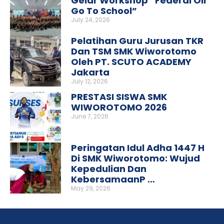
Gelar Workshop “Federal Oil
Go To School”
July 24, 2026
Pelatihan Guru Jurusan TKR
Dan TSM SMK Wiworotomo
Oleh PT. SCUTO ACADEMY
Jakarta
July 12, 2026
PRESTASI SISWA SMK
WIWOROTOMO 2026
June 7, 2026
Peringatan Idul Adha 1447 H
Di SMK Wiworotomo: Wujud
Kepedulian Dan
KebersamaanP …
May 29, 2026