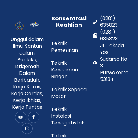
Konsentrasi
(0281)
Keahlian
635823
(0281)
635823
Unggul dalam
Teknik
JL. Laksda.
Ilmu, Santun
Pemesinan
Yos
dalam
Sudarso No
Perilaku,
Teknik
3
Istiqomah
Kendaraan
Purwokerto
Dalam
Ringan
53134
Beribadah,
Kerja Keras,
Teknik Sepeda
Kerja Cerdas,
Motor
Kerja Ikhlas,
Kerja Tuntas
Teknik
Instalasi
Y
I
F
o
n
a
Tenaga Listrik
u
s
c
t
t
e
u
a
b
Teknik