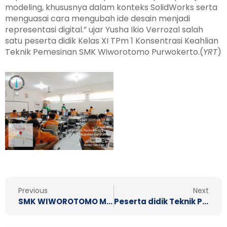
modeling, khususnya dalam konteks SolidWorks serta
menguasai cara mengubah ide desain menjadi
representasi digital.” ujar Yusha Ikio Verrozal salah
satu peserta didik Kelas XI TPm 1 Konsentrasi Keahlian
Teknik Pemesinan SMK Wiworotomo Purwokerto.(
YRT
)
Prev
N
Previous
Next
SMK WIWOROTOMO MENYAMBUT BAIK PROGRAM MAKAN BERGIZI GRATIS
Peserta didik Teknik Pemesinan Antusias Belajar Photoshop