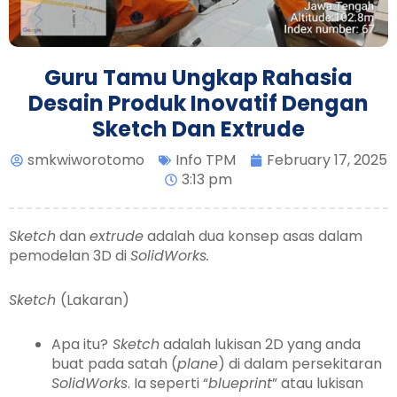
Guru Tamu Ungkap Rahasia
Desain Produk Inovatif Dengan
Sketch Dan Extrude
smkwiworotomo
Info TPM
February 17, 2025
3:13 pm
Sketch
dan
extrude
adalah dua konsep asas dalam
pemodelan 3D di
SolidWorks.
Sketch
(Lakaran)
Apa itu?
Sketch
adalah lukisan 2D yang anda
buat pada satah (
plane
) di dalam persekitaran
SolidWorks
. Ia seperti “
blueprint
” atau lukisan