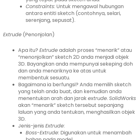
Constraints
: Untuk mengawal hubungan
antara entiti sketch (contohnya, selari,
serenjang, sepusat).
Extrude
(Penonjolan)
Apa itu?
Extrude
adalah proses “menarik” atau
“menonjolkan” sketch 2D anda menjadi objek
3D. Bayangkan anda mempunyai sekeping doh
dan anda menariknya ke atas untuk
membentuk sesuatu.
Bagaimana ia berfungsi? Anda memilih sketch
yang telah anda buat, dan kemudian anda
menentukan arah dan jarak
extrude
.
SolidWorks
akan “menarik” sketch tersebut sepanjang
laluan yang anda tentukan, menghasilkan objek
3D.
Jenis-jenis
Extrude
:
Boss-Extrude
: Digunakan untuk menambah
bahan pada model.