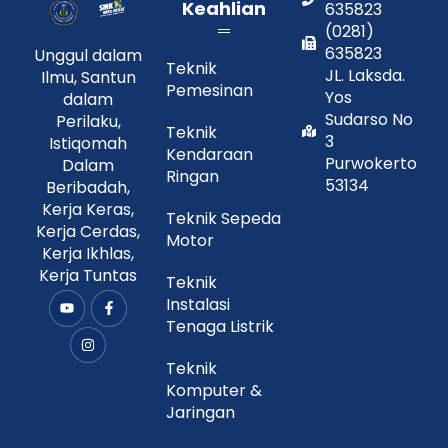
Keahlian
635823
(0281)
635823
Unggul dalam
Teknik
JL. Laksda.
Ilmu, Santun
Pemesinan
Yos
dalam
Sudarso No
Perilaku,
Teknik
3
Istiqomah
Kendaraan
Purwokerto
Dalam
Ringan
53134
Beribadah,
Kerja Keras,
Teknik Sepeda
Kerja Cerdas,
Motor
Kerja Ikhlas,
Kerja Tuntas
Teknik
Instalasi
Y
I
F
o
n
a
Tenaga Listrik
u
s
c
t
t
e
u
a
b
Teknik
b
g
o
Komputer &
e
r
o
a
k
Jaringan
m
-
f