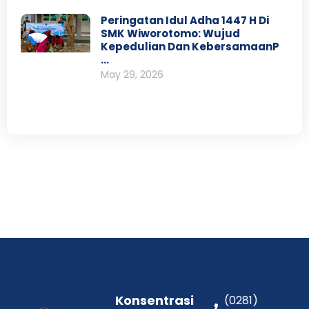
Peringatan Idul Adha 1447 H Di
SMK Wiworotomo: Wujud
Kepedulian Dan KebersamaanP
…
May 29, 2026
Konsentrasi
(0281)