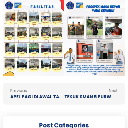
Prev
N
Previous
Next
APEL PAGI DI AWAL TAHUN 2025 SEMANGAT MENYAMBUT PEMBELAJARAN
TEKUK SMAN 5 PURWOKERTO,TIM SMK WIWOROTOMO (A) MELAJU KE BABAK FINAL ASEGA CUP I
Post Categories