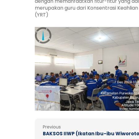
dengan memanfaatkan fitur-fitur yang ada d
merupakan guru dari Konsentrasi Keahlia
(YRT)
Prev
Previous