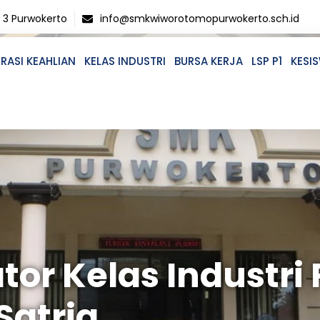
o 3 Purwokerto
info@smkwiworotomopurwokerto.sch.id
RASI KEAHLIAN
KELAS INDUSTRI
BURSA KERJA
LSP P1
KESI
tor Kelas Industri 
Satria