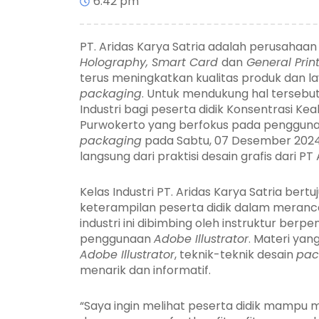
6:42 pm
PT. Aridas Karya Satria adalah perusahaa
Holography, Smart Card
dan
General Prin
terus meningkatkan kualitas produk dan l
packaging
. Untuk mendukung hal tersebut
Industri bagi peserta didik Konsentrasi 
Purwokerto yang berfokus pada penggun
packaging
pada Sabtu, 07 Desember 2024
langsung dari praktisi desain grafis dari PT 
Kelas Industri PT. Aridas Karya Satria be
keterampilan peserta didik dalam meran
industri ini dibimbing oleh instruktur ber
penggunaan
Adobe Illustrator
. Materi yan
Adobe Illustrator
, teknik-teknik desain
pac
menarik dan informatif.
“Saya ingin melihat peserta didik mampu m