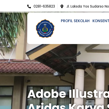
Skip
0281-635823
Jl. Laksda Yos Sudarso N
to
content
PROFIL SEKOLAH
KONSENT
Adobe Illustra
Aridas Karya 