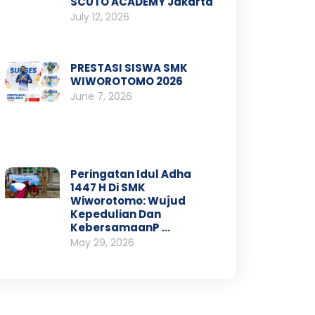
SCUTO ACADEMY Jakarta
July 12, 2026
PRESTASI SISWA SMK
WIWOROTOMO 2026
June 7, 2026
Peringatan Idul Adha
1447 H Di SMK
Wiworotomo: Wujud
Kepedulian Dan
KebersamaanP …
May 29, 2026