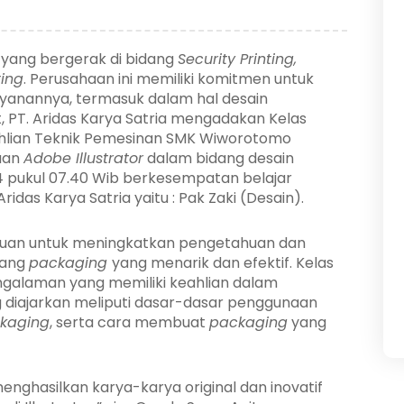
n yang bergerak di bidang
Security Printing,
ting
. Perusahaan ini memiliki komitmen untuk
ayanannya, termasuk dalam hal desain
, PT. Aridas Karya Satria mengadakan Kelas
Keahlian Teknik Pemesinan SMK Wiworotomo
aan
Adobe Illustrator
dalam bidang desain
 pukul 07.40 Wib berkesempatan belajar
Aridas Karya Satria yaitu : Pak Zaki (Desain).
rtujuan untuk meningkatkan pengetahuan dan
cang
packaging
yang menarik dan efektif. Kelas
pengalaman yang memiliki keahlian dalam
g diajarkan meliputi dasar-dasar penggunaan
kaging
, serta cara membuat
packaging
yang
enghasilkan karya-karya original dan inovatif