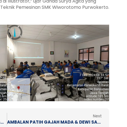
i Illustrator,” ujar Ganda Surya Agita yang
n Teknik Pemesinan SMK Wiworotomo Purwokerto.
Next
Next
BAKSOS IIWP (Ikatan Ibu-ibu Wiworotomo Purwokerto) 2024
AMBALAN PATIH GAJAH MADA & DEWI SARTIKA KEMBALI MENOREHKAN PRESTASI