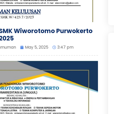
SMK Wiworotomo Purwokerto
2025
umuman
May 5, 2025
3:47 pm