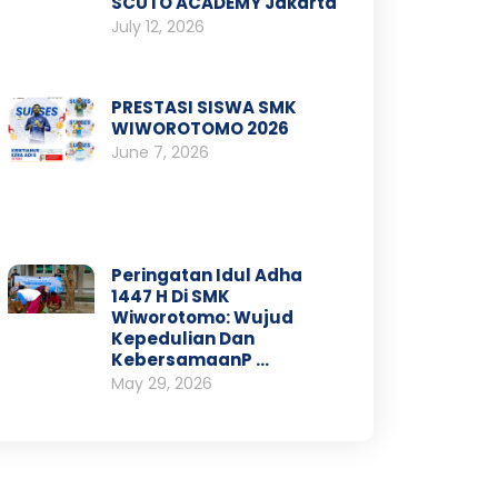
SCUTO ACADEMY Jakarta
July 12, 2026
PRESTASI SISWA SMK
WIWOROTOMO 2026
June 7, 2026
Peringatan Idul Adha
1447 H Di SMK
Wiworotomo: Wujud
Kepedulian Dan
KebersamaanP …
May 29, 2026