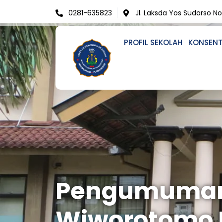
Skip
0281-635823
Jl. Laksda Yos Sudarso N
to
content
PROFIL SEKOLAH
KONSENT
Pengumuman
Wiworotomo 