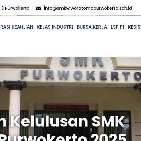
o 3 Purwokerto
info@smkwiworotomopurwokerto.sch.id
RASI KEAHLIAN
KELAS INDUSTRI
BURSA KERJA
LSP P1
KESI
 Kelulusan SMK
Purwokerto 2025