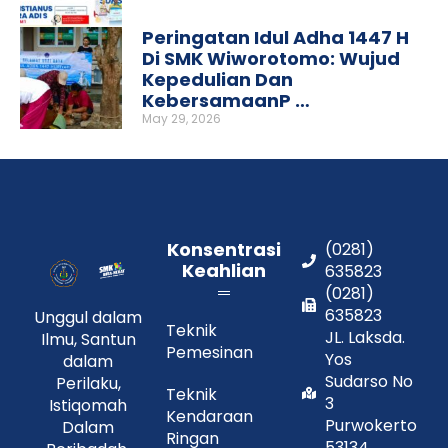
Peringatan Idul Adha 1447 H
Di SMK Wiworotomo: Wujud
Kepedulian Dan
KebersamaanP …
May 29, 2026
Konsentrasi
(0281)
Keahlian
635823
(0281)
635823
Unggul dalam
Teknik
JL. Laksda.
Ilmu, Santun
Pemesinan
Yos
dalam
Sudarso No
Perilaku,
Teknik
3
Istiqomah
Kendaraan
Purwokerto
Dalam
Ringan
53134