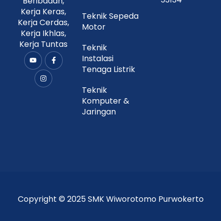
Beribadah,
Kerja Keras,
Teknik Sepeda
Kerja Cerdas,
Motor
Kerja Ikhlas,
Kerja Tuntas
Teknik
Instalasi
Y
I
F
o
n
a
Tenaga Listrik
u
s
c
t
t
e
u
a
b
Teknik
b
g
o
Komputer &
e
r
o
a
k
Jaringan
m
-
f
Copyright © 2025 SMK Wiworotomo Purwokerto