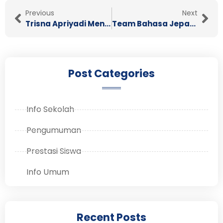
Prev
Nex
Previous
Next
Trisna Apriyadi Menyabet Juara I Pada LKS Mata Lomba TBSM
Team Bahasa Jepang SMK Wiworotomo Menjadi Juara di Festival Jepang Unsoed (FJU) …
Post Categories
Info Sekolah
Pengumuman
Prestasi Siswa
Info Umum
Recent Posts