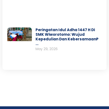
Peringatan Idul Adha 1447 H Di
SMK Wiworotomo: Wujud
Kepedulian Dan KebersamaanP
…
May 29, 2026