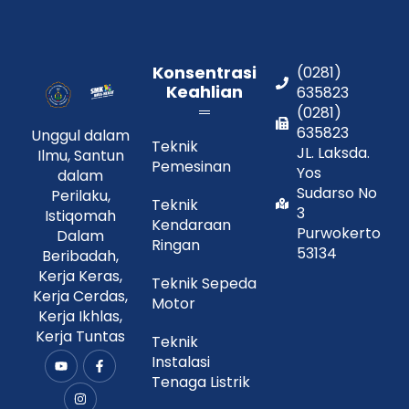
Konsentrasi
(0281)
Keahlian
635823
(0281)
635823
Unggul dalam
Teknik
JL. Laksda.
Ilmu, Santun
Pemesinan
Yos
dalam
Sudarso No
Perilaku,
Teknik
3
Istiqomah
Kendaraan
Purwokerto
Dalam
Ringan
53134
Beribadah,
Kerja Keras,
Teknik Sepeda
Kerja Cerdas,
Motor
Kerja Ikhlas,
Kerja Tuntas
Teknik
Instalasi
Y
I
F
o
n
a
Tenaga Listrik
u
s
c
t
t
e