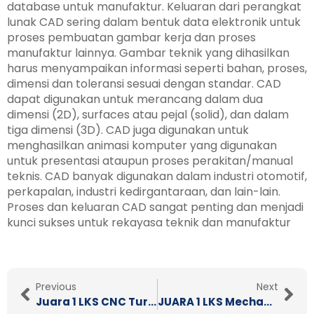
database untuk manufaktur. Keluaran dari perangkat
lunak CAD sering dalam bentuk data elektronik untuk
proses pembuatan gambar kerja dan proses
manufaktur lainnya. Gambar teknik yang dihasilkan
harus menyampaikan informasi seperti bahan, proses,
dimensi dan toleransi sesuai dengan standar. CAD
dapat digunakan untuk merancang dalam dua
dimensi (2D), surfaces atau pejal (solid), dan dalam
tiga dimensi (3D). CAD juga digunakan untuk
menghasilkan animasi komputer yang digunakan
untuk presentasi ataupun proses perakitan/manual
teknis. CAD banyak digunakan dalam industri otomotif,
perkapalan, industri kedirgantaraan, dan lain-lain.
Proses dan keluaran CAD sangat penting dan menjadi
kunci sukses untuk rekayasa teknik dan manufaktur
Prev
Nex
Previous
Next
Juara 1 LKS CNC Turning Tahun 2022
JUARA 1 LKS Mechanical Engineering CAD Tk. Kab. Banyumas Tahun 2023