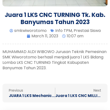
Juara 1 LKS CNC TURNING Tk. Kab.
Banyumas Tahun 2023
smkwiworotomo
Info TPM
,
Prestasi Siswa
March 11, 2023
10:07 am
MUHAMMAD ALDI WIBOWO Jurusan Teknik Pemesinan
SMK Wiworotomo berhasil menjadi juara 1 LKS Bidang
Lomba LKS CNC TURNING Tingkat Kabupaten
Banyumas Tahun 2023.
Prev
N
Previous
Next
JUARA 1 LKS Mechanical Engineering CAD Tk. Kab. Banyumas Tahun 2023
Juara 1 LKS CNC MILLING Tk. Kab. Banyumas Tahun 2023