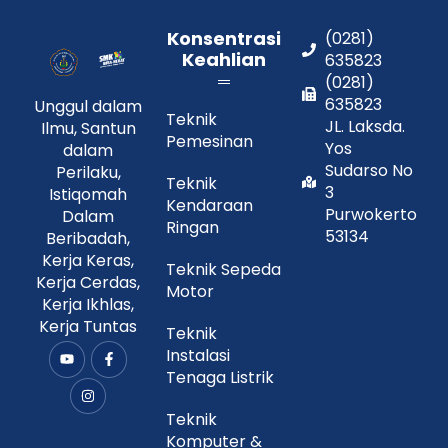
Konsentrasi
(0281)
Keahlian
635823
(0281)
635823
Unggul dalam
Teknik
JL. Laksda.
Ilmu, Santun
Pemesinan
Yos
dalam
Sudarso No
Perilaku,
Teknik
3
Istiqomah
Kendaraan
Purwokerto
Dalam
Ringan
53134
Beribadah,
Kerja Keras,
Teknik Sepeda
Kerja Cerdas,
Motor
Kerja Ikhlas,
Kerja Tuntas
Teknik
Instalasi
Y
I
F
o
n
a
Tenaga Listrik
u
s
c
t
t
e
u
a
b
Teknik
b
g
o
Komputer &
e
r
o