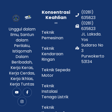
Konsentrasi
(0281)
Keahlian
635823
(0281)
635823
Unggul dalam
Teknik
JL. Laksda.
Ilmu, Santun
Pemesinan
Yos
dalam
Sudarso No
Perilaku,
Teknik
3
Istiqomah
Kendaraan
Purwokerto
Dalam
Ringan
53134
Beribadah,
Kerja Keras,
Teknik Sepeda
Kerja Cerdas,
Motor
Kerja Ikhlas,
Kerja Tuntas
Teknik
Instalasi
Y
I
F
o
n
a
Tenaga Listrik
u
s
c
t
t
e
u
a
b
Teknik
b
g
o