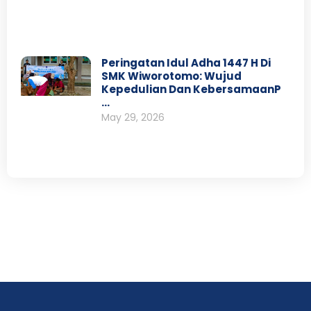
Peringatan Idul Adha 1447 H Di
SMK Wiworotomo: Wujud
Kepedulian Dan KebersamaanP
…
May 29, 2026