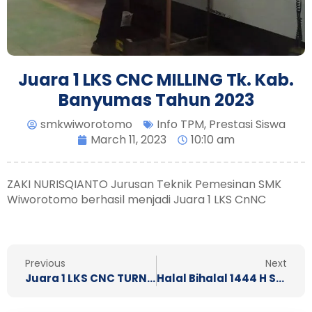
Juara 1 LKS CNC MILLING Tk. Kab.
Banyumas Tahun 2023
smkwiworotomo
Info TPM
,
Prestasi Siswa
March 11, 2023
10:10 am
ZAKI NURISQIANTO Jurusan Teknik Pemesinan SMK
Wiworotomo berhasil menjadi Juara 1 LKS CnNC
Prev
N
Previous
Next
Juara 1 LKS CNC TURNING Tk. Kab. Banyumas Tahun 2023
Halal Bihalal 1444 H SMK Wiworotomo Purwokerto