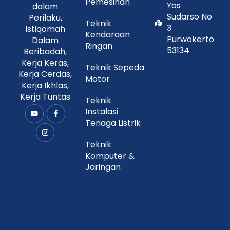
Pemesinan
Yos
dalam
Sudarso No
Perilaku,
Teknik
3
Istiqomah
Kendaraan
Purwokerto
Dalam
Ringan
53134
Beribadah,
Kerja Keras,
Teknik Sepeda
Kerja Cerdas,
Motor
Kerja Ikhlas,
Kerja Tuntas
Teknik
Instalasi
Y
I
F
o
n
a
Tenaga Listrik
u
s
c
t
t
e
u
a
b
Teknik
b
g
o
Komputer &
e
r
o
a
k
Jaringan
m
-
f