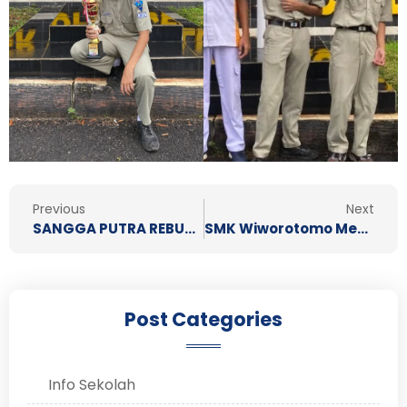
Prev
N
Previous
Next
SANGGA PUTRA REBUT JUARA 1
SMK Wiworotomo Membagikan Ribuan Paket Zakat
Post Categories
Info Sekolah