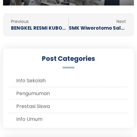
Prev
N
Previous
Next
BENGKEL RESMI KUBOTA SMK WIWOROTOMO MENAWARKAN PROGRAM KUR ( KREDIT USAHA RAKYAT …
SMK Wiworotomo Salurkan Hewan Qurban
Post Categories
Info Sekolah
Pengumuman
Prestasi Siswa
Info Umum