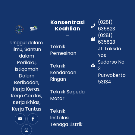
Konsentrasi
(0281)
Keahlian
635823
(0281)
635823
Unggul dalam
Teknik
JL. Laksda.
Ilmu, Santun
Pemesinan
Yos
dalam
Sudarso No
Perilaku,
Teknik
3
Istiqomah
Kendaraan
Purwokerto
Dalam
Ringan
53134
Beribadah,
Kerja Keras,
Teknik Sepeda
Kerja Cerdas,
Motor
Kerja Ikhlas,
Kerja Tuntas
Teknik
Instalasi
Y
I
F
o
n
a
Tenaga Listrik
u
s
c
t
t
e