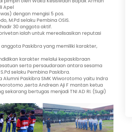
di pimpin oleh Waka Kesiswaan Bapak Arman
i Apel
ewas) dengan mengisi 5 pos.
do, M.Pd selaku Pembina OSIS.
adir 30 anggota aktif.
ivetan ialah untuk merealisasikan reputasi
ggota Paskibra yang memiliki karakter,
didikan karakter melalui kepaskibraan
kesatuan serta persaudaraan antara sesama
S.Pd selaku Pembina Paskibra.
ra Alumni Paskibra SMK Wiworotomo yaitu Indra
worotomo ,serta Andrean Aji F mantan ketua
sekarang bertugas menjadi TNI AD RI. (Sugi)