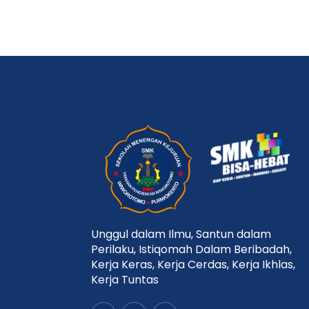
Unggul dalam Ilmu, Santun dalam
Perilaku, Istiqomah Dalam Beribadah,
Kerja Keras, Kerja Cerdas, Kerja Ikhlas,
Kerja Tuntas
Y
F
I