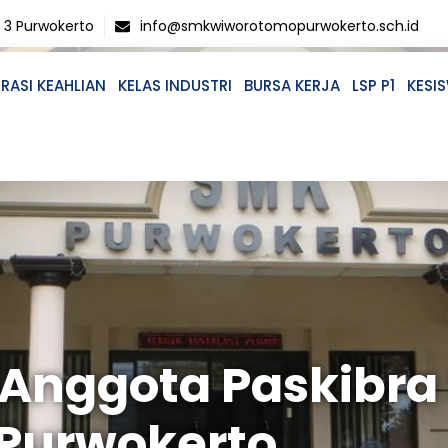
o 3 Purwokerto
info@smkwiworotomopurwokerto.sch.id
RASI KEAHLIAN
KELAS INDUSTRI
BURSA KERJA
LSP P1
KESI
Anggota Paskibra
Purwokerto