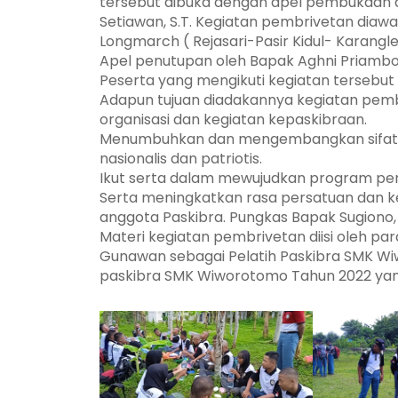
tersebut dibuka dengan apel pembukaan 
Setiawan, S.T. Kegiatan pembrivetan diawal
Longmarch ( Rejasari-Pasir Kidul- Karangl
Apel penutupan oleh Bapak Aghni Priambo
Peserta yang mengikuti kegiatan tersebut h
Adapun tujuan diadakannya kegiatan pembr
organisasi dan kegiatan kepaskibraan.
Menumbuhkan dan mengembangkan sifat an
nasionalis dan patriotis.
Ikut serta dalam mewujudkan program pen
Serta meningkatkan rasa persatuan dan 
anggota Paskibra. Pungkas Bapak Sugiono, 
Materi kegiatan pembrivetan diisi oleh pa
Gunawan sebagai Pelatih Paskibra SMK Wi
paskibra SMK Wiworotomo Tahun 2022 yang 