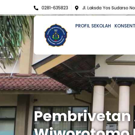
Skip
0281-635823
Jl. Laksda Yos Sudarso N
to
content
PROFIL SEKOLAH
KONSENT
Pembrivetan 
Wiworotomo 