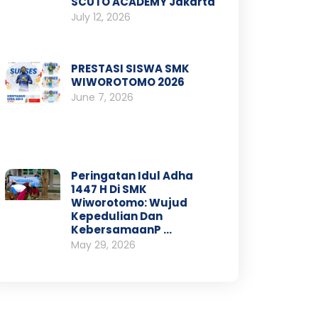
SCUTO ACADEMY Jakarta
July 12, 2026
PRESTASI SISWA SMK
WIWOROTOMO 2026
June 7, 2026
Peringatan Idul Adha
1447 H Di SMK
Wiworotomo: Wujud
Kepedulian Dan
KebersamaanP …
May 29, 2026