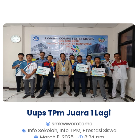
Uups TPm Juara 1 Lagi
smkwiworotomo
Info Sekolah
,
Info TPM
,
Prestasi Siswa
March 11, 2025
8:24 pm