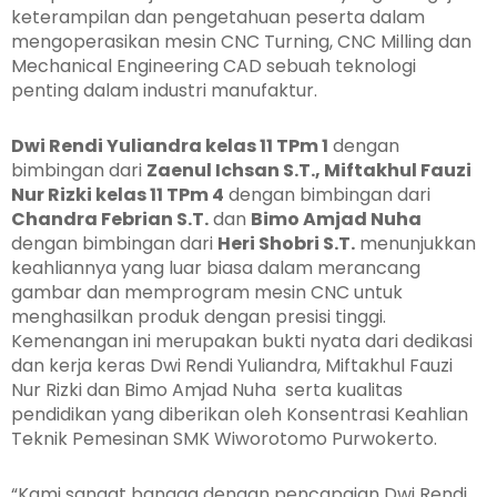
keterampilan dan pengetahuan peserta dalam
mengoperasikan mesin CNC Turning, CNC Milling dan
Mechanical Engineering CAD sebuah teknologi
penting dalam industri manufaktur.
Dwi Rendi Yuliandra kelas 11 TPm 1
dengan
bimbingan dari
Zaenul Ichsan S.T., Miftakhul Fauzi
Nur Rizki kelas 11 TPm 4
dengan bimbingan dari
Chandra Febrian S.T.
dan
Bimo Amjad Nuha
dengan bimbingan dari
Heri Shobri S.T.
menunjukkan
keahliannya yang luar biasa dalam merancang
gambar dan memprogram mesin CNC untuk
menghasilkan produk dengan presisi tinggi.
Kemenangan ini merupakan bukti nyata dari dedikasi
dan kerja keras Dwi Rendi Yuliandra, Miftakhul Fauzi
Nur Rizki dan Bimo Amjad Nuha serta kualitas
pendidikan yang diberikan oleh Konsentrasi Keahlian
Teknik Pemesinan SMK Wiworotomo Purwokerto.
“Kami sangat bangga dengan pencapaian Dwi Rendi