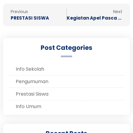
Prev
N
Previous
Next
PRESTASI SISWA
Kegiatan Apel Pasca Lebaran Idul Fitri 1446 H
Post Categories
Info Sekolah
Pengumuman
Prestasi Siswa
Info Umum