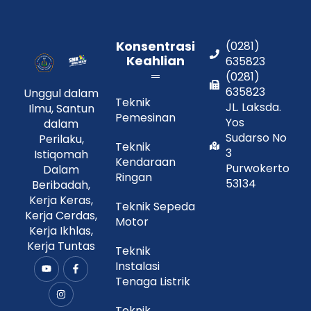
Konsentrasi
(0281)
Keahlian
635823
(0281)
635823
Unggul dalam
Teknik
JL. Laksda.
Ilmu, Santun
Pemesinan
Yos
dalam
Sudarso No
Perilaku,
Teknik
3
Istiqomah
Kendaraan
Purwokerto
Dalam
Ringan
53134
Beribadah,
Kerja Keras,
Teknik Sepeda
Kerja Cerdas,
Motor
Kerja Ikhlas,
Kerja Tuntas
Teknik
Instalasi
Y
I
F
o
n
a
Tenaga Listrik
u
s
c
t
t
e
u
a
b
Teknik