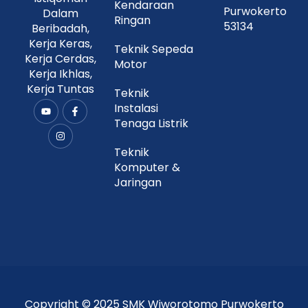
Kendaraan
Purwokerto
Dalam
Ringan
53134
Beribadah,
Kerja Keras,
Teknik Sepeda
Kerja Cerdas,
Motor
Kerja Ikhlas,
Kerja Tuntas
Teknik
Instalasi
Y
I
F
o
n
a
Tenaga Listrik
u
s
c
t
t
e
u
a
b
Teknik
b
g
o
Komputer &
e
r
o
a
k
Jaringan
m
-
f
Copyright © 2025 SMK Wiworotomo Purwokerto