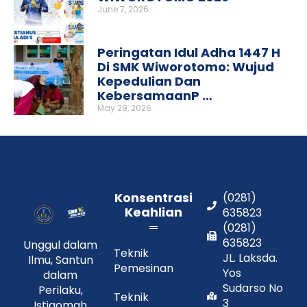
June 7, 2026
Peringatan Idul Adha 1447 H
Di SMK Wiworotomo: Wujud
Kepedulian Dan
KebersamaanP …
May 29, 2026
Konsentrasi
(0281)
Keahlian
635823
(0281)
635823
Unggul dalam
Teknik
JL. Laksda.
Ilmu, Santun
Pemesinan
Yos
dalam
Sudarso No
Perilaku,
Teknik
3
Istiqomah