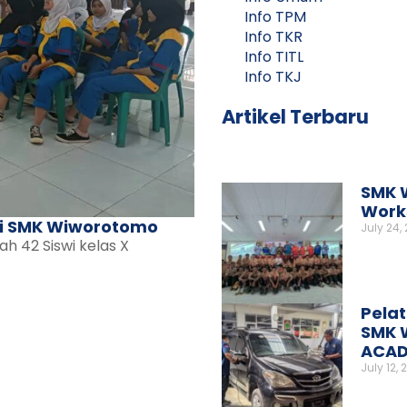
Info TPM
Info TKR
Info TITL
Info TKJ
Artikel Terbaru
SMK 
Works
wi SMK Wiworotomo
July 24,
h 42 Siswi kelas X
Pelat
SMK 
ACAD
July 12, 