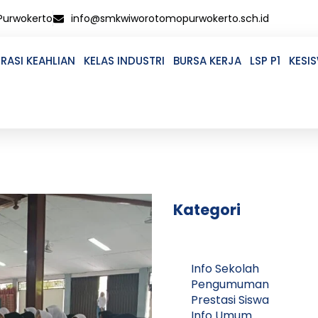
 Purwokerto
info@smkwiworotomopurwokerto.sch.id
RASI KEAHLIAN
KELAS INDUSTRI
BURSA KERJA
LSP P1
KESI
Kategori
Info Sekolah
Pengumuman
Prestasi Siswa
Info Umum