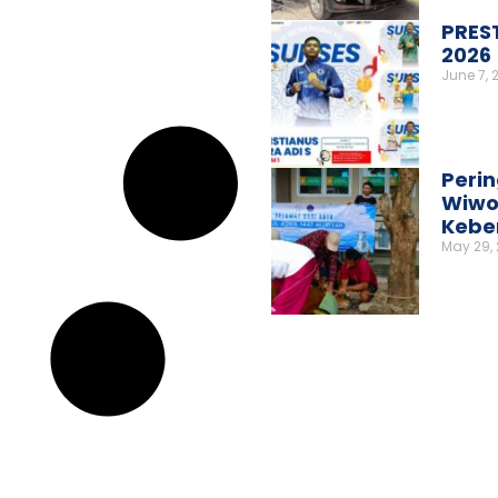
PRES
2026
June 7, 
Perin
Wiwo
Kebe
May 29,