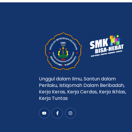
Unggul dalam Ilmu, Santun dalam
Perilaku, Istiqomah Dalam Beribadah,
Kerja Keras, Kerja Cerdas, Kerja Ikhlas,
Kerja Tuntas
Y
F
I
o
a
n
u
c
s
t
e
t
u
b
a
b
o
g
e
o
r