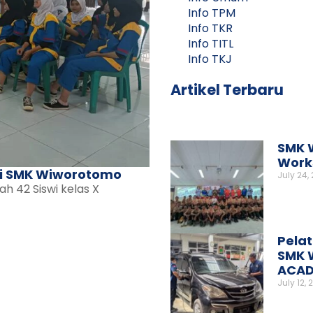
Info TPM
Info TKR
Info TITL
Info TKJ
Artikel Terbaru
SMK 
Works
wi SMK Wiworotomo
July 24,
h 42 Siswi kelas X
Pelat
SMK 
ACAD
July 12, 