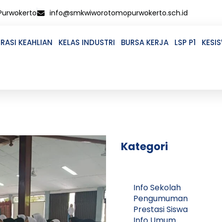
 Purwokerto
info@smkwiworotomopurwokerto.sch.id
RASI KEAHLIAN
KELAS INDUSTRI
BURSA KERJA
LSP P1
KESI
Kategori
Info Sekolah
Pengumuman
Prestasi Siswa
Info Umum