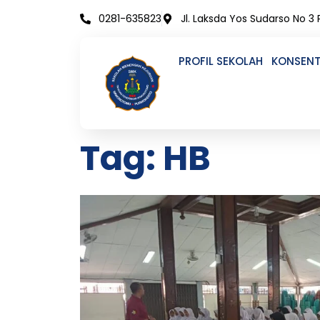
Skip
0281-635823
Jl. Laksda Yos Sudarso No 3
to
content
PROFIL SEKOLAH
KONSENT
Tag: HB