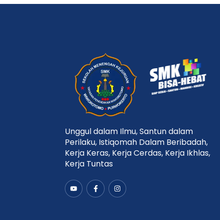
Unggul dalam Ilmu, Santun dalam
Perilaku, Istiqomah Dalam Beribadah,
Kerja Keras, Kerja Cerdas, Kerja Ikhlas,
Kerja Tuntas
Y
F
I
o
a
n
u
c
s
t
e
t
u
b
a
b
o
g
e
o
r