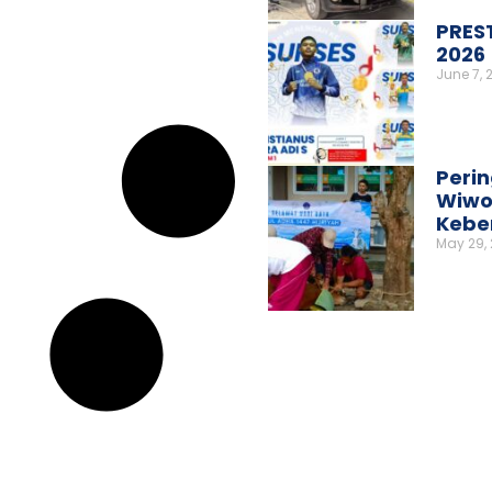
PRES
2026
June 7, 
Perin
Wiwo
Kebe
May 29,