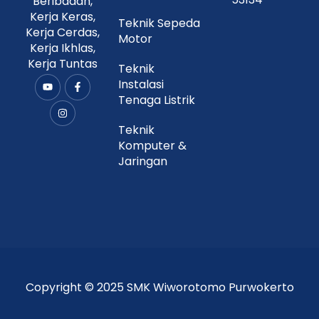
Beribadah,
Kerja Keras,
Teknik Sepeda
Kerja Cerdas,
Motor
Kerja Ikhlas,
Kerja Tuntas
Teknik
Instalasi
Y
I
F
o
n
a
Tenaga Listrik
u
s
c
t
t
e
u
a
b
Teknik
b
g
o
Komputer &
e
r
o
a
k
Jaringan
m
-
f
Copyright © 2025 SMK Wiworotomo Purwokerto