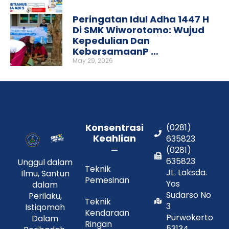
Peringatan Idul Adha 1447 H
Di SMK Wiworotomo: Wujud
Kepedulian Dan
KebersamaanP …
May 29, 2026
Konsentrasi
(0281)
Keahlian
635823
(0281)
635823
Unggul dalam
Teknik
JL. Laksda.
Ilmu, Santun
Pemesinan
Yos
dalam
Sudarso No
Perilaku,
Teknik
3
Istiqomah
Kendaraan
Purwokerto
Dalam
Ringan
53134