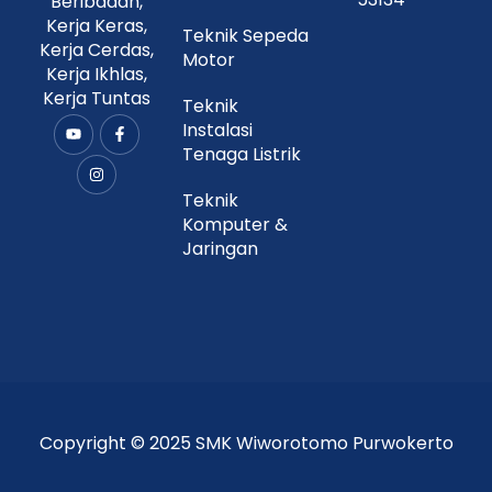
Beribadah,
Kerja Keras,
Teknik Sepeda
Kerja Cerdas,
Motor
Kerja Ikhlas,
Kerja Tuntas
Teknik
Instalasi
Y
I
F
o
n
a
Tenaga Listrik
u
s
c
t
t
e
u
a
b
Teknik
b
g
o
Komputer &
e
r
o
a
k
Jaringan
m
-
f
Copyright © 2025 SMK Wiworotomo Purwokerto