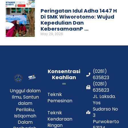
Peringatan Idul Adha 1447 H
Di SMK Wiworotomo: Wujud
Kepedulian Dan
KebersamaanP …
May 29, 2026
Konsentrasi
(0281)
Keahlian
635823
(0281)
635823
Unggul dalam
Teknik
JL. Laksda.
Ilmu, Santun
Pemesinan
Yos
dalam
Sudarso No
Perilaku,
Teknik
3
Istiqomah
Kendaraan
Purwokerto
Dalam
Ringan
53134