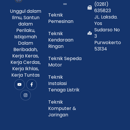
(0281)
635823
Unggul dalam
Teknik
JL. Laksda.
Ilmu, Santun
Pemesinan
Yos
dalam
Sudarso No
Perilaku,
Teknik
3
Istiqomah
Kendaraan
Purwokerto
Dalam
Ringan
53134
Beribadah,
Kerja Keras,
Teknik Sepeda
Kerja Cerdas,
Motor
Kerja Ikhlas,
Kerja Tuntas
Teknik
Instalasi
Y
I
F
o
n
a
Tenaga Listrik
u
s
c
t
t
e
u
a
b
Teknik
b
g
o
Komputer &
e
r
o
a
k
Jaringan
m
-
f