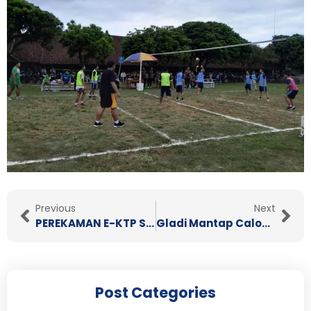
Prev
Nex
Previous
Next
PEREKAMAN E-KTP SMK Wiworotomo Purwokerto
Gladi Mantap Calon Dewan Ambalan, Ambalan Patih Gadjah Mada & Dewi Sartika S …
Post Categories