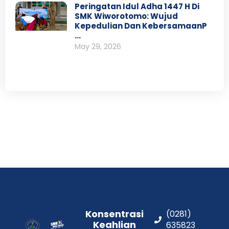
Peringatan Idul Adha 1447 H Di
SMK Wiworotomo: Wujud
Kepedulian Dan KebersamaanP
…
May 29, 2026
Konsentrasi
(0281)
Keahlian
635823