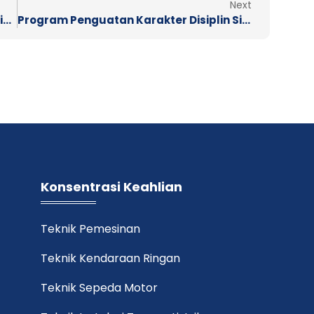
Next
Lomba Kontes Modifikasi Motor SMK Wiworotomo
Program Penguatan Karakter Disiplin Siswa bersama TNI Angkatan Laut
Konsentrasi Keahlian
Teknik Pemesinan
Teknik Kendaraan Ringan
Teknik Sepeda Motor