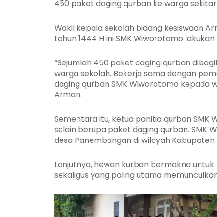
450 paket daging qurban ke warga sekitar
Wakil kepala sekolah bidang kesiswaan Arm
tahun 1444 H ini SMK Wiworotomo lakukan 
“Sejumlah 450 paket daging qurban dibagi
warga sekolah. Bekerja sama dengan pem
daging qurban SMK Wiworotomo kepada war
Arman.
Sementara itu, ketua panitia qurban SMK 
selain berupa paket daging qurban. SMK 
desa Panembangan di wilayah Kabupaten
Lanjutnya, hewan kurban bermakna untuk 
sekaligus yang paling utama memunculkan r