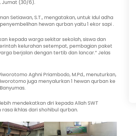
, Jumat (30/6).
an Setiawan, S.T., mengatakan, untuk Idul adha
penyembelihan hewan qurban yaitu 1 ekor sapi .
kan kepada warga sekitar sekolah, siswa dan
erintah kelurahan setempat,
pembagian paket
ga berjalan dengan tertib dan lancar.” Jelas
Wiworotomo Aghni Priambodo, M.Pd., menuturkan,
Wiworotomo juga menyalurkan 1 hewan qurban ke
 Banyumas.
lebih mendekatkan diri kepada Allah SWT
asa ikhlas dari shohibul qurban.