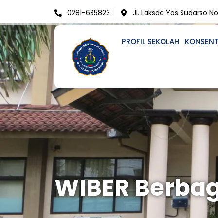
Skip
0281-635823
Jl. Laksda Yos Sudarso N
to
content
PROFIL SEKOLAH
KONSENT
WIBER Berbag