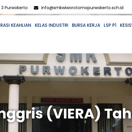
o 3 Purwokerto
info@smkwiworotomopurwokerto.sch.id
RASI KEAHLIAN
KELAS INDUSTRI
BURSA KERJA
LSP P1
KESI
nggris (VIERA) Ta