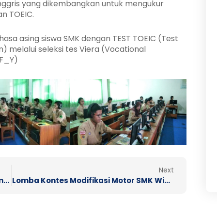
Inggris yang dikembangkan untuk mengukur
an TOEIC.
ahasa asing siswa SMK dengan TEST TOEIC (Test
) melalui seleksi tes Viera (Vocational
(F_Y)
Next
Next
In House Training (IHT) SMK Wiworotomo 12-24 Juni 2023
Lomba Kontes Modifikasi Motor SMK Wiworotomo