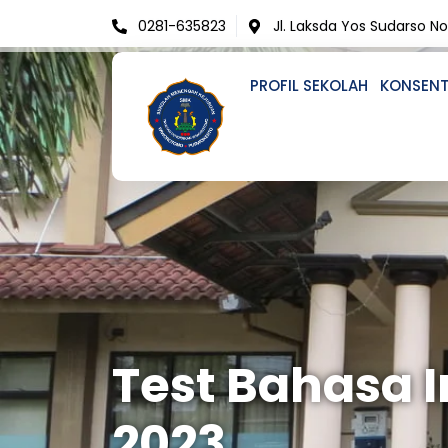
Skip
0281-635823
Jl. Laksda Yos Sudarso N
to
content
PROFIL SEKOLAH
KONSENT
Test Bahasa I
2023