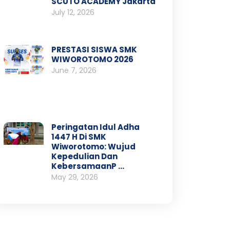
SCUTO ACADEMY Jakarta
July 12, 2026
PRESTASI SISWA SMK
WIWOROTOMO 2026
June 7, 2026
Peringatan Idul Adha
1447 H Di SMK
Wiworotomo: Wujud
Kepedulian Dan
KebersamaanP …
May 29, 2026