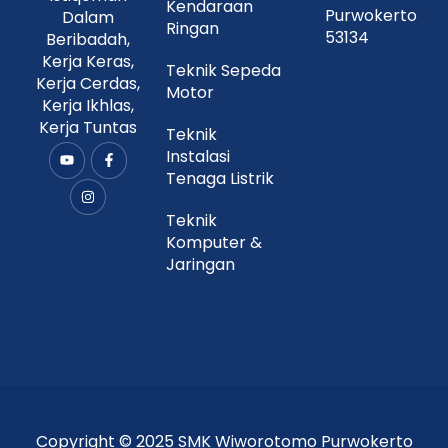
Kendaraan
Purwokerto
Dalam
Ringan
53134
Beribadah,
Kerja Keras,
Teknik Sepeda
Kerja Cerdas,
Motor
Kerja Ikhlas,
Kerja Tuntas
Teknik
Instalasi
Y
I
F
o
n
a
Tenaga Listrik
u
s
c
t
t
e
u
a
b
Teknik
b
g
o
Komputer &
e
r
o
a
k
Jaringan
m
-
f
Copyright © 2025 SMK Wiworotomo Purwokerto