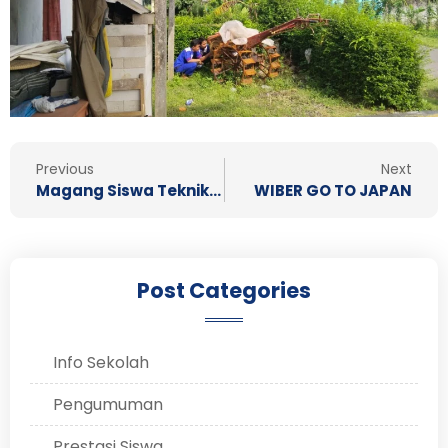
Prev
N
Previous
Next
Magang Siswa Teknik Pemesinan 2024
WIBER GO TO JAPAN
Post Categories
Info Sekolah
Pengumuman
Prestasi Siswa