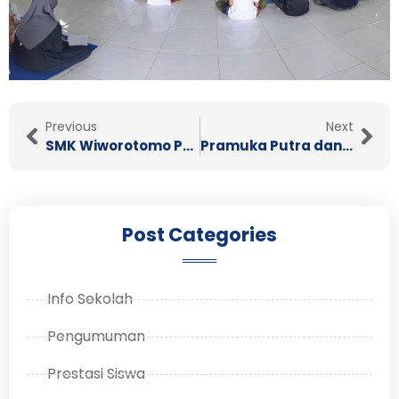
Prev
Nex
Previous
Next
SMK Wiworotomo Purwokerto mengadakan Ujian Praktek (UP) untuk Kelas XII
Pramuka Putra dan Putri SMK Wiworotomo Toreh prestasi
Post Categories
Info Sekolah
Pengumuman
Prestasi Siswa