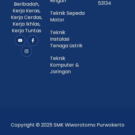
Ringan
53134
Beribadah,
Kerja Keras,
Teknik Sepeda
Kerja Cerdas,
Motor
Kerja Ikhlas,
Kerja Tuntas
Teknik
Instalasi
Y
I
F
o
n
a
Tenaga Listrik
u
s
c
t
t
e
u
a
b
Teknik
b
g
o
Komputer &
e
r
o
a
k
Jaringan
m
-
f
Copyright © 2025 SMK Wiworotomo Purwokerto