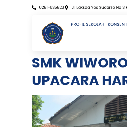
Skip
0281-635823
Jl. Laksda Yos Sudarso No 3
to
content
PROFIL SEKOLAH
KONSENT
SMK WIWORO
UPACARA HAR