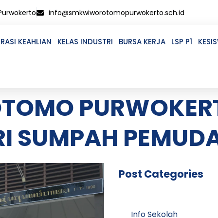
 Purwokerto
info@smkwiworotomopurwokerto.sch.id
RASI KEAHLIAN
KELAS INDUSTRI
BURSA KERJA
LSP P1
KESI
TOMO PURWOKERT
I SUMPAH PEMUDA
Post Categories
Info Sekolah