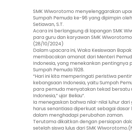
SMK Wiworotomo menyelenggarakan upaca
Sumpah Pemuda ke-96 yang dipimpin ole
Setiawan, S.T.
Acara ini berlangsung di lapangan SMK Wiw
para guru dan karyawan SMK Wiworotomo , 
(28/10/2024)
Dalam upacara ini, Waka Kesiswaan Bapak
membacakan amanat dari Menteri Pemuda
Indonesia, yang menekankan pentingnya p
Sumpah Pemuda 1928.
“Hari ini kita memperingati peristiwa pent
kebangsaan Indonesia, yaitu Sumpah Pemu
para pemuda menyatakan tekad bersatu 
Indonesia,” ujar Beliau”.
Ia menegaskan bahwa nilai-nilai luhur da
harus senantiasa diperkuat sebagai dasar
dalam menghadapi perubahan zaman.
Terutama dikaitkan dengan persiapan dal
setelah siswa lulus dari SMK Wiworotomo.