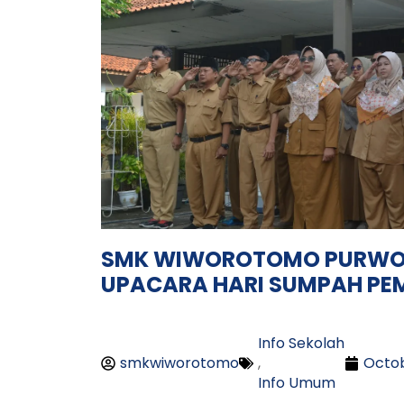
SMK WIWOROTOMO PURWO
UPACARA HARI SUMPAH PE
Info Sekolah
smkwiworotomo
,
Octob
Info Umum