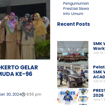
Pengumuman
Prestasi Siswa
Info Umum
Recent Posts
SMK 
Works
July 24,
KERTO GELAR
Pelat
SMK 
MUDA KE-96
ACAD
July 12, 
PRES
er 30, 2024
9:55 pm
2026
June 7, 