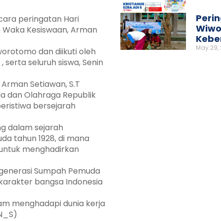
Perin
ra peringatan Hari
Wiwo
h Waka Kesiswaan, Arman
Kebe
May 29,
orotomo dan diikuti oleh
serta seluruh siswa, Senin
 Arman Setiawan, S.T
 dan Olahraga Republik
eristiwa bersejarah
ing dalam sejarah
da tahun 1928, di mana
untuk menghadirkan
ri generasi Sumpah Pemuda
 karakter bangsa Indonesia
am menghadapi dunia kerja
(N_S)