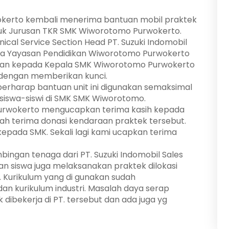
kerto kembali menerima bantuan mobil praktek
untuk Jurusan TKR SMK Wiworotomo Purwokerto.
cal Service Section Head PT. Suzuki Indomobil
tua Yayasan Pendidikan Wiworotomo Purwokerto
ahkan kepada Kepala SMK Wiworotomo Purwokerto
 dengan memberikan kunci.
erharap bantuan unit ini digunakan semaksimal
siswa-siswi di SMK SMK Wiworotomo.
urwokerto mengucapkan terima kasih kepada
erah terima donasi kendaraan praktek tersebut.
i kepada SMK. Sekali lagi kami ucapkan terima
mbingan tenaga dari PT. Suzuki Indomobil Sales
n siswa juga melaksanakan praktek dilokasi
a. Kurikulum yang di gunakan sudah
an kurikulum industri. Masalah daya serap
dibekerja di PT. tersebut dan ada juga yg