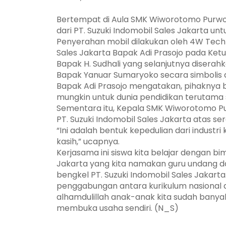
Bertempat di Aula SMK Wiworotomo Purwo
dari PT. Suzuki Indomobil Sales Jakarta 
Penyerahan mobil dilakukan oleh 4W Techni
Sales Jakarta Bapak Adi Prasojo pada Ke
Bapak H. Sudhali yang selanjutnya diser
Bapak Yanuar Sumaryoko secara simbolis
Bapak Adi Prasojo mengatakan, pihaknya b
mungkin untuk dunia pendidikan terutama 
Sementara itu, Kepala SMK Wiworotomo P
PT. Suzuki Indomobil Sales Jakarta atas s
“Ini adalah bentuk kepedulian dari industr
kasih,” ucapnya.
Kerjasama ini siswa kita belajar dengan bi
Jakarta yang kita namakan guru undang da
bengkel PT. Suzuki Indomobil Sales Jakart
penggabungan antara kurikulum nasional d
alhamdulillah anak-anak kita sudah banyak 
membuka usaha sendiri. (N_S)