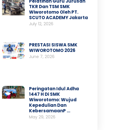
Pelatihan Guru Jurusan
TKR Dan TSM SMK
Wiworotomo Oleh PT.
SCUTO ACADEMY Jakarta
July 12, 2026
PRESTASI SISWA SMK
WIWOROTOMO 2026
June 7, 2026
Peringatan Idul Adha
1447 H Di SMK
Wiworotomo: Wujud
Kepedulian Dan
KebersamaanP …
May 29, 2026