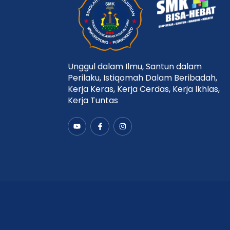
Unggul dalam Ilmu, Santun dalam
Perilaku, Istiqomah Dalam Beribadah,
Kerja Keras, Kerja Cerdas, Kerja Ikhlas,
Kerja Tuntas
Y
F
I
o
a
n
u
c
s
t
e
t
u
b
a
b
o
g
e
o
r
k
a
-
m
f