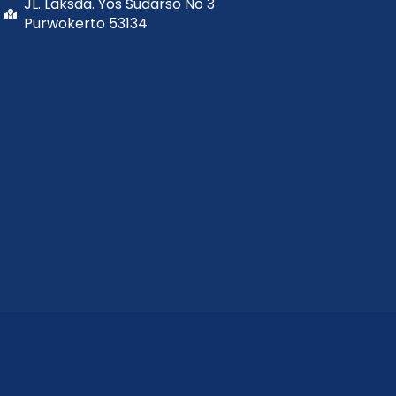
JL. Laksda. Yos Sudarso No 3
Purwokerto 53134