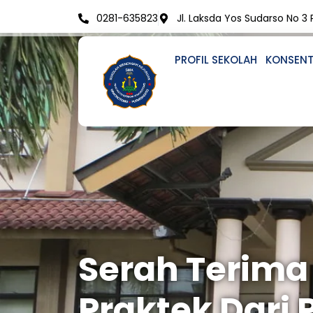
Skip
0281-635823
Jl. Laksda Yos Sudarso No 3
to
content
PROFIL SEKOLAH
KONSENT
Serah Terima
Praktek Dari 