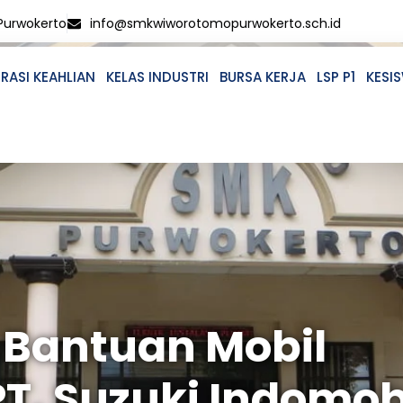
 Purwokerto
info@smkwiworotomopurwokerto.sch.id
RASI KEAHLIAN
KELAS INDUSTRI
BURSA KERJA
LSP P1
KESI
 Bantuan Mobil
PT. Suzuki Indomob