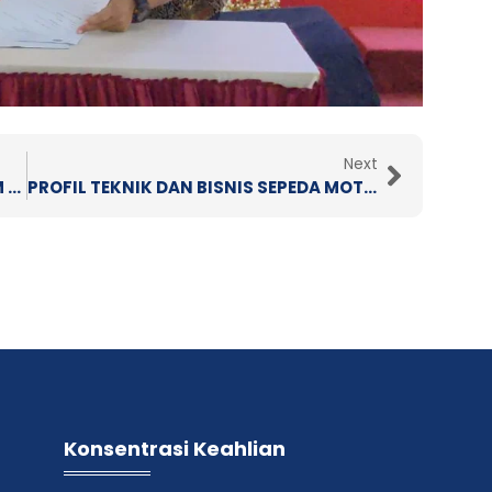
Next
Next
ANAK MUDA SIAP KERJA IJAZAH BELUM JADI SEMANGAT MEMBARA BERSAMA BKK SMK WIWOROTO …
PROFIL TEKNIK DAN BISNIS SEPEDA MOTORPROFIL
Konsentrasi Keahlian