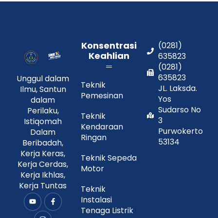
Konsentrasi
(0281)
Keahlian
635823
(0281)
635823
Unggul dalam
Teknik
JL. Laksda.
Ilmu, Santun
Pemesinan
Yos
dalam
Sudarso No
Perilaku,
Teknik
3
Istiqomah
Kendaraan
Purwokerto
Dalam
Ringan
53134
Beribadah,
Kerja Keras,
Teknik Sepeda
Kerja Cerdas,
Motor
Kerja Ikhlas,
Kerja Tuntas
Teknik
Instalasi
Y
I
F
o
n
a
Tenaga Listrik
u
s
c