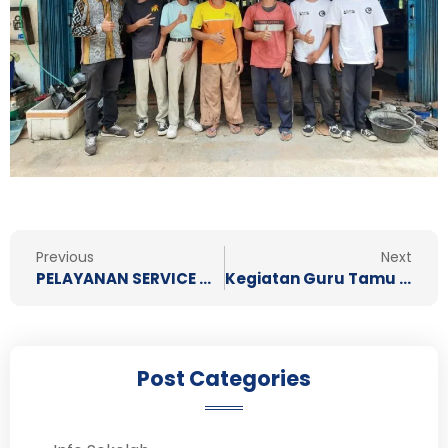
Prev
N
Previous
Next
PELAYANAN SERVICE GRATIS BENGKEL RESMI KUBOTA SMK WIWOROTOMO PURWOKERTO KEPADA M …
Kegiatan Guru Tamu Mada Wikri Tunggal di SMK Wiworotomo
Post Categories