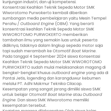
kunjungan industri, dan uji kompetensi.
Konsentrasi Keahlian Teknik Sepeda Motor SMK
Wiworotomo Purwokerto kembali diberikan
sumbangan media pembelajaran yaitu Mesin Tempel
Perahu /
Outboard Engine
(OBM). Yang berarti
konsentrasi keahlian Teknik Sepeda Motor SMK
WIWOROTOMO PURWOKERTO memberikan
tambahan ilmu yang semakin luas untuk peserta
didiknya, tidaknya dalam lingkup sepeda motor saja
tapi sudah merambah ke Otomotif
Boat Marine
.
Pada tanggal 4 September 2024 siswa Konsentasi
Keahlian Teknik Sepeda Motor SMK WIWOROTOMO
PURWOKERTO sudah mulai melaksanakan magang di
bengkel-bengkel khusus
outboard engine
yang ada di
Pantai Jetis, logending dan karangduwur kebumen
melalui PT. Adhi Makmur Teknika Cilacap.
Kesempatan yang sangat jarang dimiliki siswa SMK
untuk belajar Otomotif
Boat Marine
atau
Outboard
Engine
. Dan siswa SMK Wiworotomo memiliki
kesempatan tersebut.
Kegiatan magang dilaksanakan Oleh siswa kelas