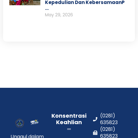
Kepedulian Dan KebersamaanP
…
May 29, 2026
Konsentrasi
(0281)
Keahlian
635823
(0281)
635823
Unggul dalam