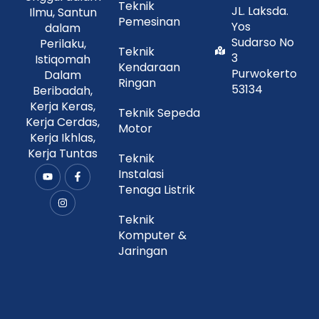
Teknik
JL. Laksda.
Ilmu, Santun
Pemesinan
Yos
dalam
Sudarso No
Perilaku,
Teknik
3
Istiqomah
Kendaraan
Purwokerto
Dalam
Ringan
53134
Beribadah,
Kerja Keras,
Teknik Sepeda
Kerja Cerdas,
Motor
Kerja Ikhlas,
Kerja Tuntas
Teknik
Instalasi
Y
I
F
o
n
a
Tenaga Listrik
u
s
c
t
t
e
u
a
b
Teknik
b
g
o
Komputer &
e
r
o
a
k
Jaringan
m
-
f