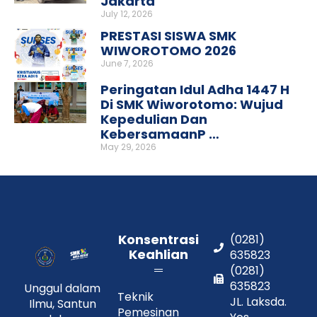
Jakarta
July 12, 2026
PRESTASI SISWA SMK
WIWOROTOMO 2026
June 7, 2026
Peringatan Idul Adha 1447 H
Di SMK Wiworotomo: Wujud
Kepedulian Dan
KebersamaanP …
May 29, 2026
Konsentrasi
(0281)
Keahlian
635823
(0281)
635823
Unggul dalam
Teknik
JL. Laksda.
Ilmu, Santun
Pemesinan