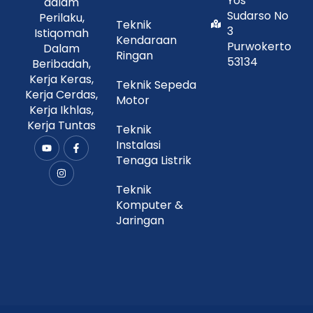
Yos
dalam
Sudarso No
Perilaku,
Teknik
3
Istiqomah
Kendaraan
Purwokerto
Dalam
Ringan
53134
Beribadah,
Kerja Keras,
Teknik Sepeda
Kerja Cerdas,
Motor
Kerja Ikhlas,
Kerja Tuntas
Teknik
Instalasi
Y
I
F
o
n
a
Tenaga Listrik
u
s
c
t
t
e
u
a
b
Teknik
b
g
o
Komputer &
e
r
o
a
k
Jaringan
m
-
f