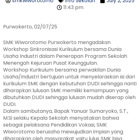
smkwiworotomo
Info Sekolah
July 2, 2025
11:43 pm
Purwokerto, 02/07/25
SMK Wiworotomo Purwokerto mengadakan
Workshop Sinkronisasi Kurikulum bersama Dunia
Usaha Industri dalam Penerapan Program Sekolah
Menengah Kejuruan Pusat Keunggulan.
Workshop Kurikulum bersama perwakilan Dunia
Usaha/Industri bertujuan untuk menyelaraskan isi dari
kurikulum SMK dengan kebutuhan DUDI sehingga nanti
diharapkan lulusan SMK memiliki kemampuan yang
dibutuhkan DUDI sehingga lulusan mudah diserap oleh
DUDI.
Dalam sambutanya, Bapak Yanuar Sumaryoko, S.T.,
M.Si selaku Kepala Sekolah menyatakan bahwa
sebagai pelaksana Pendidikan Vokasi, SMK
Wiworotomo berusaha mewujudkan impian yang
diharapkan oleh masyarakat yaitu lulus SMK bisa