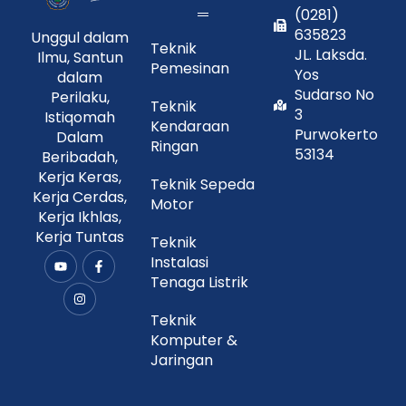
(0281)
635823
Unggul dalam
Teknik
JL. Laksda.
Ilmu, Santun
Pemesinan
Yos
dalam
Sudarso No
Perilaku,
Teknik
3
Istiqomah
Kendaraan
Purwokerto
Dalam
Ringan
53134
Beribadah,
Kerja Keras,
Teknik Sepeda
Kerja Cerdas,
Motor
Kerja Ikhlas,
Kerja Tuntas
Teknik
Instalasi
Y
I
F
o
n
a
Tenaga Listrik
u
s
c
t
t
e
u
a
b
Teknik
b
g
o
Komputer &
e
r
o
a
k
Jaringan
m
-
f