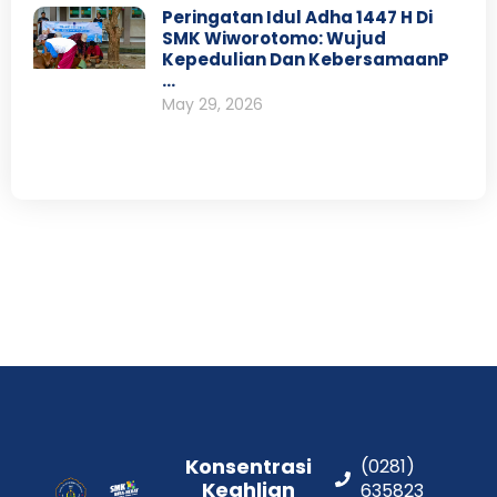
Peringatan Idul Adha 1447 H Di
SMK Wiworotomo: Wujud
Kepedulian Dan KebersamaanP
…
May 29, 2026
Konsentrasi
(0281)
Keahlian
635823