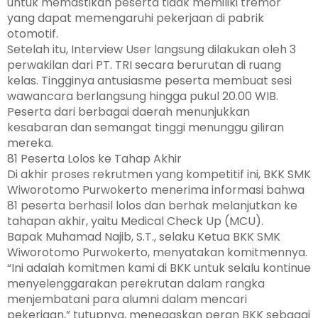
untuk memastikan peserta tidak memiliki tremor
yang dapat memengaruhi pekerjaan di pabrik
otomotif.
Setelah itu, Interview User langsung dilakukan oleh 3
perwakilan dari PT. TRI secara berurutan di ruang
kelas. Tingginya antusiasme peserta membuat sesi
wawancara berlangsung hingga pukul 20.00 WIB.
Peserta dari berbagai daerah menunjukkan
kesabaran dan semangat tinggi menunggu giliran
mereka.
81 Peserta Lolos ke Tahap Akhir
Di akhir proses rekrutmen yang kompetitif ini, BKK SMK
Wiworotomo Purwokerto menerima informasi bahwa
81 peserta berhasil lolos dan berhak melanjutkan ke
tahapan akhir, yaitu Medical Check Up (MCU).
Bapak Muhamad Najib, S.T., selaku Ketua BKK SMK
Wiworotomo Purwokerto, menyatakan komitmennya.
“Ini adalah komitmen kami di BKK untuk selalu kontinue
menyelenggarakan perekrutan dalam rangka
menjembatani para alumni dalam mencari
pekerjaan,” tutupnya, menegaskan peran BKK sebagai