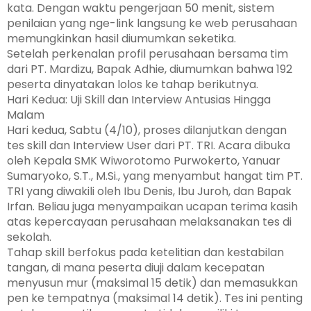
kata. Dengan waktu pengerjaan 50 menit, sistem
penilaian yang nge-link langsung ke web perusahaan
memungkinkan hasil diumumkan seketika.
Setelah perkenalan profil perusahaan bersama tim
dari PT. Mardizu, Bapak Adhie, diumumkan bahwa 192
peserta dinyatakan lolos ke tahap berikutnya.
Hari Kedua: Uji Skill dan Interview Antusias Hingga
Malam
Hari kedua, Sabtu (4/10), proses dilanjutkan dengan
tes skill dan Interview User dari PT. TRI. Acara dibuka
oleh Kepala SMK Wiworotomo Purwokerto, Yanuar
Sumaryoko, S.T., M.Si., yang menyambut hangat tim PT.
TRI yang diwakili oleh Ibu Denis, Ibu Juroh, dan Bapak
Irfan. Beliau juga menyampaikan ucapan terima kasih
atas kepercayaan perusahaan melaksanakan tes di
sekolah.
Tahap skill berfokus pada ketelitian dan kestabilan
tangan, di mana peserta diuji dalam kecepatan
menyusun mur (maksimal 15 detik) dan memasukkan
pen ke tempatnya (maksimal 14 detik). Tes ini penting