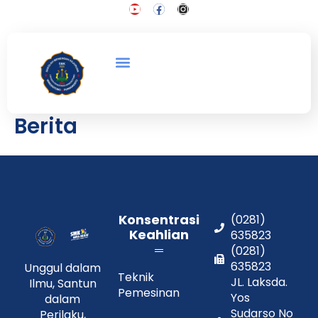
Skip
Y
F
I
o
a
n
to
u
c
s
content
t
e
t
u
b
a
b
o
g
e
o
r
PROFIL SEKOLAH
KONSENTRASI KEAHLIAN
KELAS INDUSTRI
k
a
m
Berita
Konsentrasi
(0281)
Keahlian
635823
(0281)
635823
Unggul dalam
Teknik
JL. Laksda.
Ilmu, Santun
Pemesinan
Yos
dalam
Sudarso No
Perilaku,