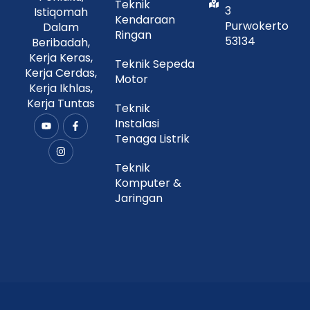
Teknik
3
Istiqomah
Kendaraan
Purwokerto
Dalam
Ringan
53134
Beribadah,
Kerja Keras,
Teknik Sepeda
Kerja Cerdas,
Motor
Kerja Ikhlas,
Kerja Tuntas
Teknik
Instalasi
Y
I
F
o
n
a
Tenaga Listrik
u
s
c
t
t
e
u
a
b
Teknik
b
g
o
Komputer &
e
r
o
a
k
Jaringan
m
-
f