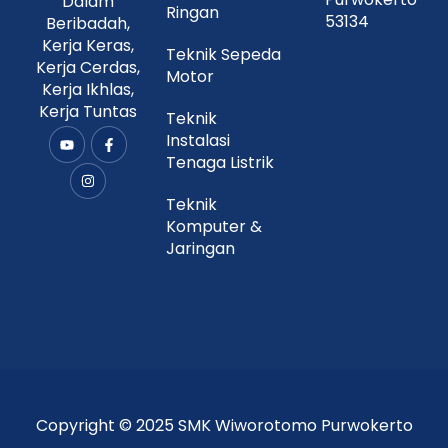
Dalam
Ringan
53134
Beribadah,
Kerja Keras,
Teknik Sepeda
Kerja Cerdas,
Motor
Kerja Ikhlas,
Kerja Tuntas
Teknik
Instalasi
Y
I
F
o
n
a
Tenaga Listrik
u
s
c
t
t
e
u
a
b
Teknik
b
g
o
Komputer &
e
r
o
a
k
Jaringan
m
-
f
Copyright © 2025 SMK Wiworotomo Purwokerto