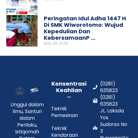
Peringatan Idul Adha 1447 H
Di SMK Wiworotomo: Wujud
Kepedulian Dan
KebersamaanP …
May 29, 2026
Konsentrasi
(0281)
Keahlian
635823
(0281)
635823
Unggul dalam
Teknik
JL. Laksda.
Ilmu, Santun
Pemesinan
Yos
dalam
Sudarso No
Perilaku,
Teknik
3
Istiqomah
Kendaraan
Purwokerto