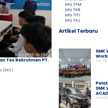
Info TPM
Info TKR
Info TITL
Info TKJ
Artikel Terbaru
SMK 
Works
n Tes Rekrutmen PT.
July 24,
us (BKK)
Pelat
SMK 
ACAD
July 12, 