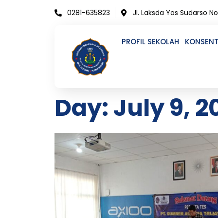
Skip
0281-635823
Jl. Laksda Yos Sudarso N
to
content
PROFIL SEKOLAH
KONSENT
Day: July 9, 2