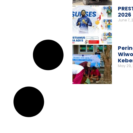
PRES
2026
June 7, 
Perin
Wiwo
Kebe
May 29,