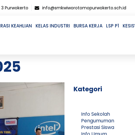
o 3 Purwokerto
info@smkwiworotomopurwokerto.sch.id
RASI KEAHLIAN
KELAS INDUSTRI
BURSA KERJA
LSP P1
KESI
025
Kategori
Info Sekolah
Pengumuman
Prestasi Siswa
Info Umum