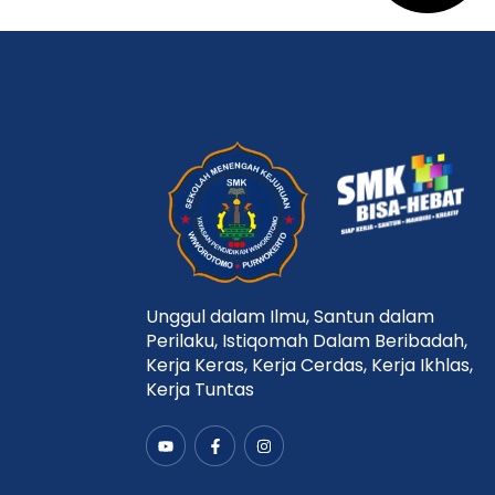
Unggul dalam Ilmu, Santun dalam
Perilaku, Istiqomah Dalam Beribadah,
Kerja Keras, Kerja Cerdas, Kerja Ikhlas,
Kerja Tuntas
Y
F
I
o
a
n
u
c
s
t
e
t
u
b
a