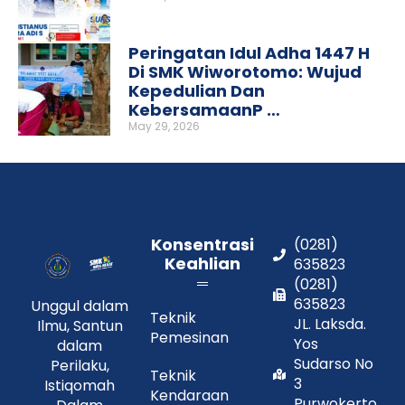
Peringatan Idul Adha 1447 H
Di SMK Wiworotomo: Wujud
Kepedulian Dan
KebersamaanP …
May 29, 2026
Konsentrasi
(0281)
Keahlian
635823
(0281)
635823
Unggul dalam
Teknik
JL. Laksda.
Ilmu, Santun
Pemesinan
Yos
dalam
Sudarso No
Perilaku,
Teknik
3
Istiqomah
Kendaraan
Purwokerto