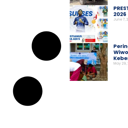
PRES
2026
June 7, 
Perin
Wiwo
Kebe
May 29,