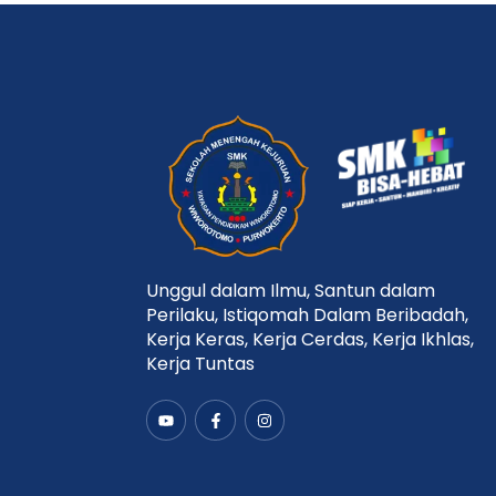
Unggul dalam Ilmu, Santun dalam
Perilaku, Istiqomah Dalam Beribadah,
Kerja Keras, Kerja Cerdas, Kerja Ikhlas,
Kerja Tuntas
Y
F
I
o
a
n
u
c
s
t
e
t
u
b
a
b
o
g
e
o
r