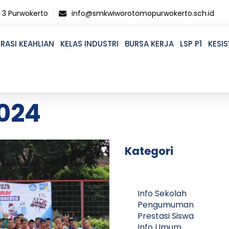
o 3 Purwokerto
info@smkwiworotomopurwokerto.sch.id
RASI KEAHLIAN
KELAS INDUSTRI
BURSA KERJA
LSP P1
KESI
2024
Kategori
Info Sekolah
Pengumuman
Prestasi Siswa
Info Umum