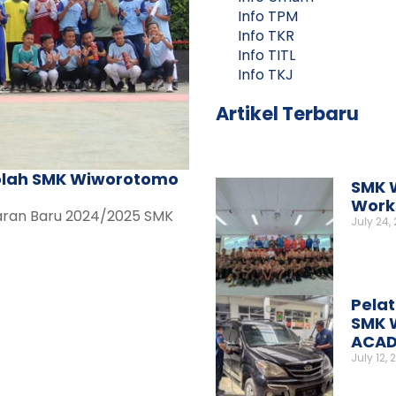
Info TPM
Info TKR
Info TITL
Info TKJ
Artikel Terbaru
olah SMK Wiworotomo
SMK 
Works
aran Baru 2024/2025 SMK
July 24,
Pelat
SMK 
ACAD
July 12, 