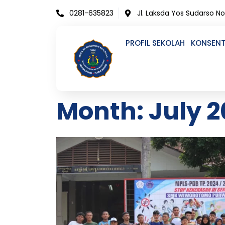
Skip
0281-635823
Jl. Laksda Yos Sudarso N
to
content
PROFIL SEKOLAH
KONSENT
Month: July 